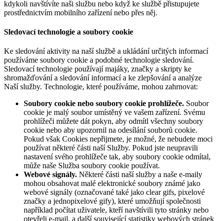
kdykoli navštívíte naši službu nebo když ke službě přistupujete
prostřednictvím mobilního zařízení nebo přes něj.
Sledovací technologie a soubory cookie
Ke sledování aktivity na naší službě a ukládání určitých informací
používáme soubory cookie a podobné technologie sledování.
Sledovací technologie používají majáky, značky a skripty ke
shromažďování a sledování informací a ke zlepšování a analýze
Naší služby. Technologie, které používáme, mohou zahrnovat:
Soubory cookie nebo soubory cookie prohlížeče.
Soubor
cookie je malý soubor umístěný ve vašem zařízení. Svému
prohlížeči můžete dát pokyn, aby odmítl všechny soubory
cookie nebo aby upozornil na odesílání souborů cookie.
Pokud však Cookies nepřijmete, je možné, že nebudete moci
používat některé části naší Služby. Pokud jste neupravili
nastavení svého prohlížeče tak, aby soubory cookie odmítal,
může naše Služba soubory cookie používat.
Webové signály.
Některé části naší služby a naše e-maily
mohou obsahovat malé elektronické soubory známé jako
webové signály (označované také jako clear gifs, pixelové
značky a jednopixelové gify), které umožňují společnosti
například počítat uživatele, kteří navštívili tyto stránky nebo
otevřeli e-mail, a další související statistiky webových stránek