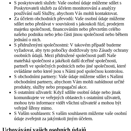
S poskytovateli služeb: Vaše osobní údaje můžeme sdílet s
Poskytovateli služeb za účelem monitorování a analýzy
používání naší Služby, abychom Vás mohli kontaktovat.
Za účelem obchodních převodů: Vaše osobní údaje můžeme
sdílet nebo předávat v souvislosti s jakoukoli fúzí, prodejem
majetku společnosti, financováním nebo převzetím celého
našeho podniku nebo jeho části jinou společností nebo během
jednání o nich.
S přidruženými společnostmi: V takovém případě budeme
vyžadovat, aby tyto pobočky dodržovaly tyto Zásady ochrany
osobních údajů. Mezi přidružené společnosti patří Naše
mateřská společnost a jakékoli další dceřiné společnosti,
partneři ve společných podnicích nebo jiné společnosti, které
ovládáme nebo které jsou s Námi pod společnou kontrolou.
S obchodními partnery: Vaše údaje můžeme sdílet s Našimi
obchodními partnery, abychom Vám mohli nabídnout určité
produkty, služby nebo propagační akce.
S ostatními uživateli: Když sdílíte osobní údaje nebo jinak
komunikujete ve veřejných oblastech s ostatními uživateli,
mohou tyto informace vidět všichni uživatelé a mohou být
veřejně šířeny mimo.
S Vaším souhlasem: S vaším souhlasem můžeme vaše osobní
údaje zveřejnit za jakýmkoli jiným účelem.
Uchovávání vašich osobních údajů