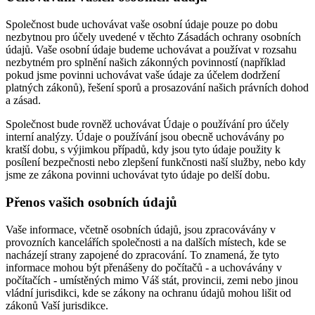
Společnost bude uchovávat vaše osobní údaje pouze po dobu
nezbytnou pro účely uvedené v těchto Zásadách ochrany osobních
údajů. Vaše osobní údaje budeme uchovávat a používat v rozsahu
nezbytném pro splnění našich zákonných povinností (například
pokud jsme povinni uchovávat vaše údaje za účelem dodržení
platných zákonů), řešení sporů a prosazování našich právních dohod
a zásad.
Společnost bude rovněž uchovávat Údaje o používání pro účely
interní analýzy. Údaje o používání jsou obecně uchovávány po
kratší dobu, s výjimkou případů, kdy jsou tyto údaje použity k
posílení bezpečnosti nebo zlepšení funkčnosti naší služby, nebo kdy
jsme ze zákona povinni uchovávat tyto údaje po delší dobu.
Přenos vašich osobních údajů
Vaše informace, včetně osobních údajů, jsou zpracovávány v
provozních kancelářích společnosti a na dalších místech, kde se
nacházejí strany zapojené do zpracování. To znamená, že tyto
informace mohou být přenášeny do počítačů - a uchovávány v
počítačích - umístěných mimo Váš stát, provincii, zemi nebo jinou
vládní jurisdikci, kde se zákony na ochranu údajů mohou lišit od
zákonů Vaší jurisdikce.