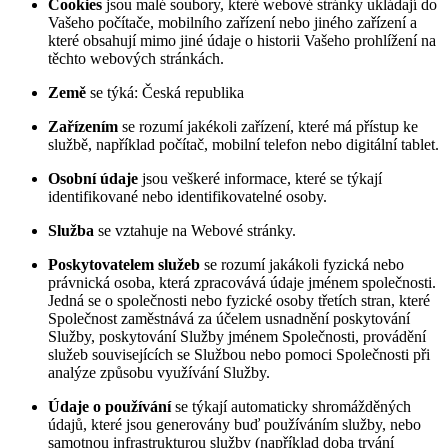
Cookies
jsou malé soubory, které webové stránky ukládají do
Vašeho počítače, mobilního zařízení nebo jiného zařízení a
které obsahují mimo jiné údaje o historii Vašeho prohlížení na
těchto webových stránkách.
Země
se týká: Česká republika
Zařízením
se rozumí jakékoli zařízení, které má přístup ke
službě, například počítač, mobilní telefon nebo digitální tablet.
Osobní údaje
jsou veškeré informace, které se týkají
identifikované nebo identifikovatelné osoby.
Služba
se vztahuje na Webové stránky.
Poskytovatelem služeb
se rozumí jakákoli fyzická nebo
právnická osoba, která zpracovává údaje jménem společnosti.
Jedná se o společnosti nebo fyzické osoby třetích stran, které
Společnost zaměstnává za účelem usnadnění poskytování
Služby, poskytování Služby jménem Společnosti, provádění
služeb souvisejících se Službou nebo pomoci Společnosti při
analýze způsobu využívání Služby.
Údaje o používání
se týkají automaticky shromážděných
údajů, které jsou generovány buď používáním služby, nebo
samotnou infrastrukturou služby (například doba trvání