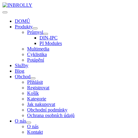
DOMŮ
Produkty
Průmysl
DIN-IPC
PI Modules
Multimedia
Cyklistika
Potápění
Služby
Blog
Obchod
Přihlásit
Registrovat
Košík
Kategorie
Jak nakupovat
Obchodní podmínky
Ochrana osobních údajů
O nás
O nás
Kontakt