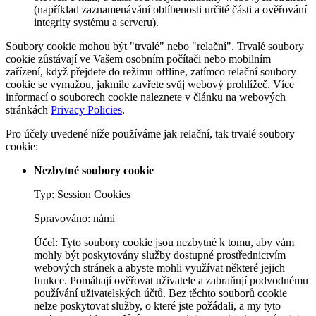
(například zaznamenávání oblíbenosti určité části a ověřování
integrity systému a serveru).
Soubory cookie mohou být "trvalé" nebo "relační". Trvalé soubory
cookie zůstávají ve Vašem osobním počítači nebo mobilním
zařízení, když přejdete do režimu offline, zatímco relační soubory
cookie se vymažou, jakmile zavřete svůj webový prohlížeč. Více
informací o souborech cookie naleznete v článku na webových
stránkách
Privacy Policies
.
Pro účely uvedené níže používáme jak relační, tak trvalé soubory
cookie:
Nezbytné soubory cookie
Typ: Session Cookies
Spravováno: námi
Účel: Tyto soubory cookie jsou nezbytné k tomu, aby vám
mohly být poskytovány služby dostupné prostřednictvím
webových stránek a abyste mohli využívat některé jejich
funkce. Pomáhají ověřovat uživatele a zabraňují podvodnému
používání uživatelských účtů. Bez těchto souborů cookie
nelze poskytovat služby, o které jste požádali, a my tyto