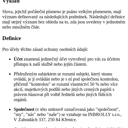
Výklad
Slova, jejichž počáteční písmeno je psáno velkým písmenem, mají
význam definovaný za následujících podmínek. Následující definice
mají stejný význam bez ohledu na to, zda jsou uvedeny v jednotném
nebo množném čísle.
Definice
Pro účely těchto zásad ochrany osobních údajů:
Účet
znamená jedinečný účet vytvořený pro vás za účelem
přístupu k naší službě nebo jejím částem.
Přidruženým subjektem se rozumí subjekt, který stranu
ovládá, je jí ovládán nebo je s ní pod společnou kontrolou,
přičemž "kontrolou" se rozumí vlastnictví 50 % nebo více
akcií, majetkových podílů nebo jiných cenných papírů s
právem hlasovat při volbě ředitelů nebo jiných řídících
orgánů.
Společnost
(v této smlouvě označovaná jako "společnost",
"my", "nás" nebo "naše") se vztahuje na INBROLLY s.r.o.,
V Zahradách 337, 250 84 Křenice.