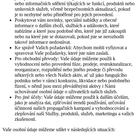
nebo informačních sdělení týkajících se funkcí, produktů nebo
smluvních služeb, včetně bezpečnostních aktualizací, pokud
je to nezbytné nebo přiměřené pro jejich provedení.
Poskytovat vám novinky, speciální nabídky a obecné
informace o dalším zboží, službách a událostech, které
nabízíme a které jsou podobné těm, které jste již zakoupili
nebo na které jste se dotazovali, pokud jste se nerozhodli
takové informace nedostávat.
Ke správě Vašich požadavků: Abychom mohli vyřizovat a
spravovat Vaše požadavky, které jste nám zaslali.
Pro obchodní převody: Vaše údaje můžeme použít k
vyhodnocení nebo provedení fúze, prodeje, restrukturalizace,
reorganizace, rozpuštění nebo jiného prodeje či převodu
některých nebo všech Našich aktiv, ať už jako fungujícího
podniku nebo v rámci konkurzu, likvidace nebo podobného
řízení, v němž jsou mezi převáděnými aktivy i Námi
uchovávané osobní údaje o uživatelích našich služeb.
Pro jiné účely: Vaše údaje můžeme použít k dalším účelům,
jako je analýza dat, zjišťování trendů používání, určování
účinnosti našich propagačních kampaní a vyhodnocování a
zlepšování naší Služby, produktů, služeb, marketingu a vašich
zkušeností.
Vaše osobní údaje můžeme sdílet v následujících situacích: